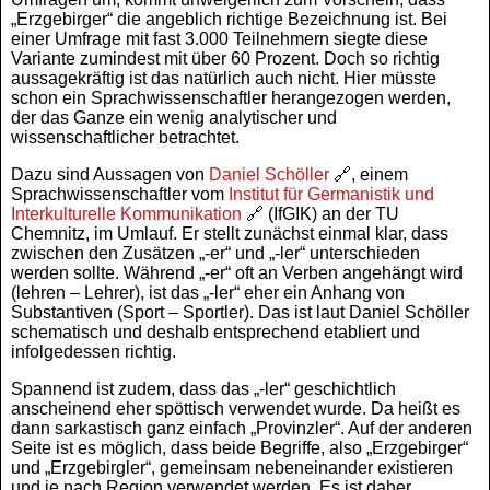
„Erzgebirger“ die angeblich richtige Bezeichnung ist. Bei
einer Umfrage mit fast 3.000 Teilnehmern siegte diese
Variante zumindest mit über 60 Prozent. Doch so richtig
aussagekräftig ist das natürlich auch nicht. Hier müsste
schon ein Sprachwissenschaftler herangezogen werden,
der das Ganze ein wenig analytischer und
wissenschaftlicher betrachtet.
Dazu sind Aussagen von
Daniel Schöller
🔗, einem
Sprachwissenschaftler vom
Institut für Germanistik und
Interkulturelle Kommunikation
🔗 (IfGIK) an der TU
Chemnitz, im Umlauf. Er stellt zunächst einmal klar, dass
zwischen den Zusätzen „-er“ und „-ler“ unterschieden
werden sollte. Während „-er“ oft an Verben angehängt wird
(lehren – Lehrer), ist das „-ler“ eher ein Anhang von
Substantiven (Sport – Sportler). Das ist laut Daniel Schöller
schematisch und deshalb entsprechend etabliert und
infolgedessen richtig.
Spannend ist zudem, dass das „-ler“ geschichtlich
anscheinend eher spöttisch verwendet wurde. Da heißt es
dann sarkastisch ganz einfach „Provinzler“. Auf der anderen
Seite ist es möglich, dass beide Begriffe, also „Erzgebirger“
und „Erzgebirgler“, gemeinsam nebeneinander existieren
und je nach Region verwendet werden. Es ist daher